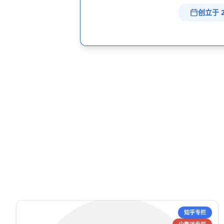
创立于 2
知乎专栏